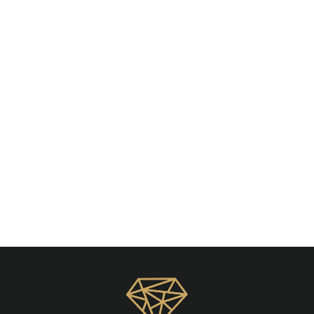
Snug et Conch
Piercing Or Rose
€14,10