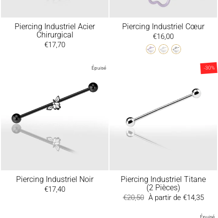
Piercing Industriel Acier
Piercing Industriel Cœur
Chirurgical
€16,00
€17,70
-30%
Épuisé
Piercing Industriel Noir
Piercing Industriel Titane
(2 Pièces)
€17,40
Prix
€20,50
Prix
À partir de €14,35
régulier
réduit
Épuisé