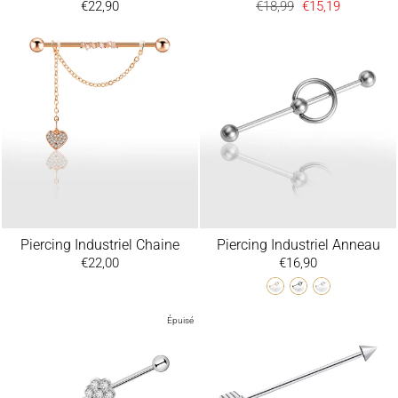
€22,90
Prix
€18,99
Prix
€15,19
régulier
réduit
Piercing Industriel Chaine
Piercing Industriel Anneau
€22,00
€16,90
Épuisé