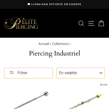
Passer
🚚 LIVRAISON OFFERTE EN EUROPE
au
Diaporama
contenu
Pause
RECHERCHE
NAVIG
P
Accueil
/
Collections
/
Piercing Industriel
Filtrer
Épuisé