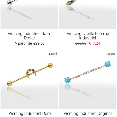
Piercing Industriel Barre
Piercing Oreille Femme
Droite
Industriel
À partir de €29,50
Prix
€22,99
Prix
€17,24
régulier
réduit
Épuisé
Épuisé
Piercing Industriel Doré
Piercing Industriel Original