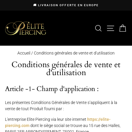
Passer
🚚 LIVRAISON OFFERTE EN EUROPE
au
Diaporama
contenu
Pause
RECHERCHE
NAVIG
P
Accueil
/
Conditions générales de vente et d'utilisation
Conditions générales de vente et
d'utilisation
Article -1- Champ d'application :
Les présentes Conditions Générales de Vente s’appliquent à la
vente de tout Produit fourni par :
L'entreprise Elite Piercing
via leur site internet
https://elite-
piercing.com
dont le siège social se trouve au
15 rue des Halles,
PARIS 1ER ARRONDISSEMENT, 75001, France.