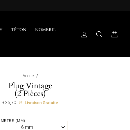
Y
TÉTON
NOMBRIL
SE CONNECTER
RECHERCH
PANI
Accueil
/
Plug Vintage
(2 Pièces)
€25,70
Prix
Livraison Gratuite
régulier
AMÈTRE (MM)