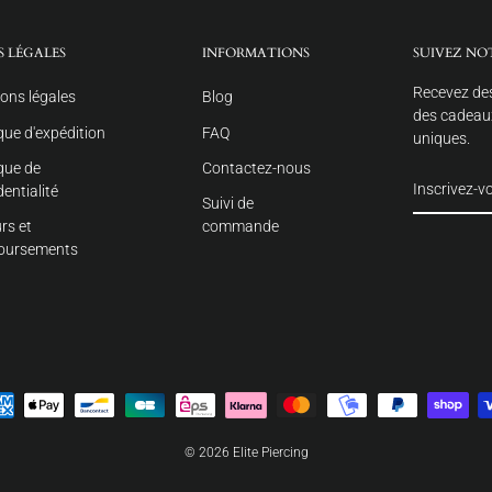
S LÉGALES
INFORMATIONS
SUIVEZ NO
Recevez des
ons légales
Blog
des cadeaux
ique d'expédition
FAQ
uniques.
ique de
Contactez-nous
dentialité
Suivi de
rs et
commande
oursements
© 2026 Elite Piercing