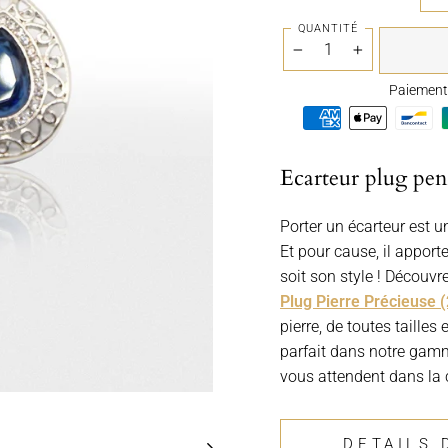
QUANTITÉ
−
+
Paiement 
Ecarteur plug pend
Porter un écarteur est u
Et pour cause, il apport
soit son style ! Découv
Plug Pierre Précieuse (
pierre, de toutes taille
parfait dans notre ga
vous attendent dans la 