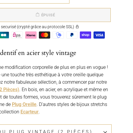
ÉPUISÉ
securisé (crypté grâce au protocole SSL)
entif en acier style vintage
ne modification corporelle de plus en plus en vogue !
e une touche très esthétique à votre oreille quelque
rez notre fabuleuse sélection, à commencer par notre
2 Pièces)
. En bois, en acier, en acrylique et même en
s et de toutes formes, vous trouverez sûrement le plug
mme de
Plug Oreille
. D'autres styles de bijoux stretchs
collection
Ecarteur
.
DETAILS DU PLUG VINTAGE (2 PIÈCES)