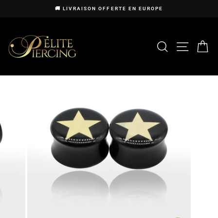
Passer
🚚 LIVRAISON OFFERTE EN EUROPE
au
Diaporama
contenu
Pause
RECHERCHE
NAVIG
P