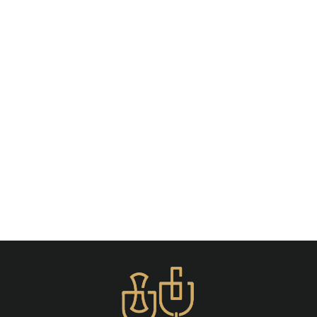
Plug Oreille Étoile
(2 Pièces)
À partir de €20,50