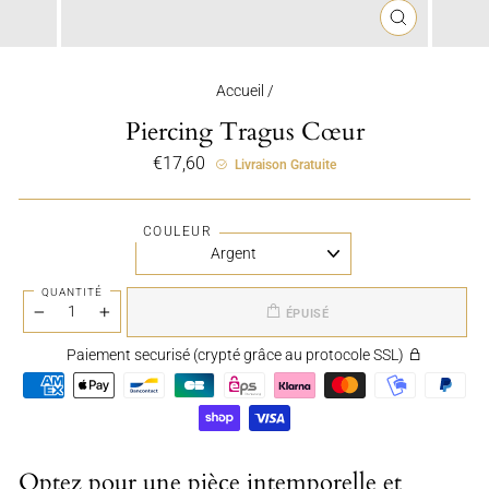
FERMER
(ESC)
Accueil
/
Piercing Tragus Cœur
Prix
€17,60
Livraison Gratuite
régulier
COULEUR
QUANTITÉ
ÉPUISÉ
−
+
Paiement securisé (crypté grâce au protocole SSL)
Optez pour une pièce intemporelle et