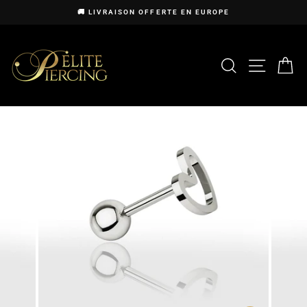
Passer
🚚 LIVRAISON OFFERTE EN EUROPE
au
Diaporama
contenu
Pause
RECHERCHE
NAVIG
P