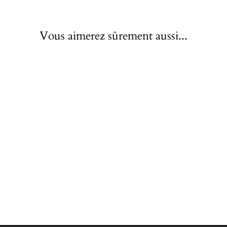
Vous aimerez sûrement aussi...
Épuisé
Piercing Tragus Cœur
À partir de €17,60