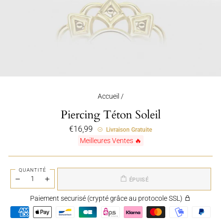
Accueil
/
Piercing Téton Soleil
Prix
€16,99
Livraison Gratuite
régulier
Meilleures Ventes 🔥
QUANTITÉ
ÉPUISÉ
−
+
Paiement securisé (crypté grâce au protocole SSL)