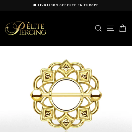
Passer
🚚 LIVRAISON OFFERTE EN EUROPE
au
Diaporama
contenu
Pause
RECHERCHE
NAVIG
P