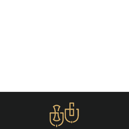
Épuisé
Piercing Téton Soleil
€16,99