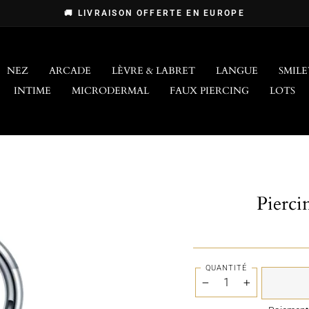
🚚 LIVRAISON OFFERTE EN EUROPE
Diaporama
Pause
NEZ
ARCADE
LÈVRE & LABRET
LANGUE
SMILE
INTIME
MICRODERMAL
FAUX PIERCING
LOTS
Pierc
QUANTITÉ
−
+