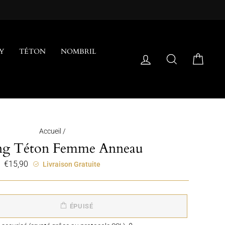
Y
TÉTON
NOMBRIL
SE CONNECTER
RECHERCH
PANI
Accueil
/
ing Téton Femme Anneau
€15,90
Prix
Livraison Gratuite
régulier
ÉPUISÉ