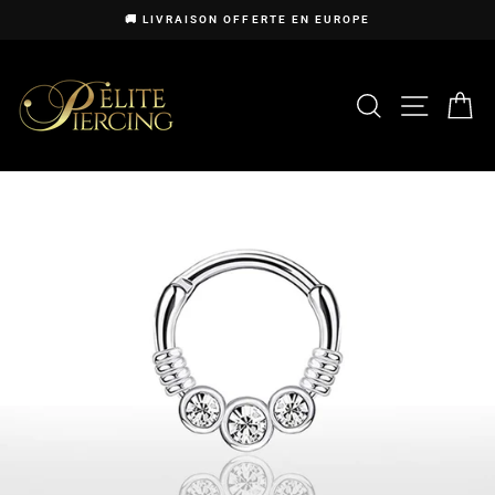
Passer
🚚 LIVRAISON OFFERTE EN EUROPE
au
Diaporama
contenu
Pause
RECHERCHE
NAVIG
P