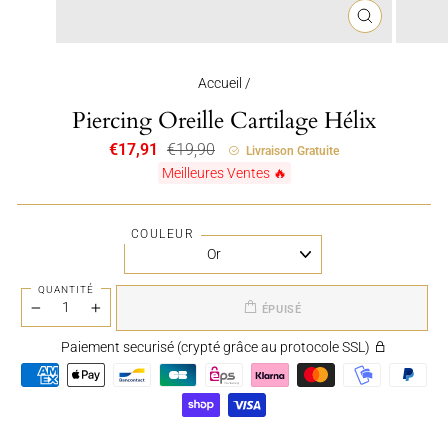
FERMER
(ESC)
Accueil
/
Piercing Oreille Cartilage Hélix
Prix
Prix
€17,91
€19,90
Livraison Gratuite
régulier
réduit
Meilleures Ventes 🔥
COULEUR
QUANTITÉ
ÉPUISÉ
−
+
Paiement securisé (crypté grâce au protocole SSL)