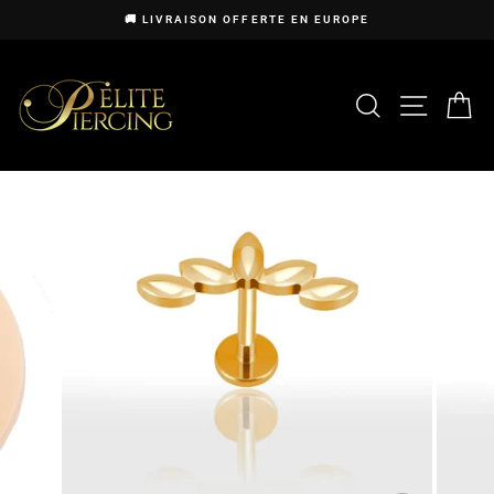
Passer
🚚 LIVRAISON OFFERTE EN EUROPE
au
Diaporama
contenu
Pause
RECHERCHE
NAVIG
P