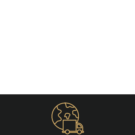
Épuisé
Piercing Nombril Libellule
€18,50