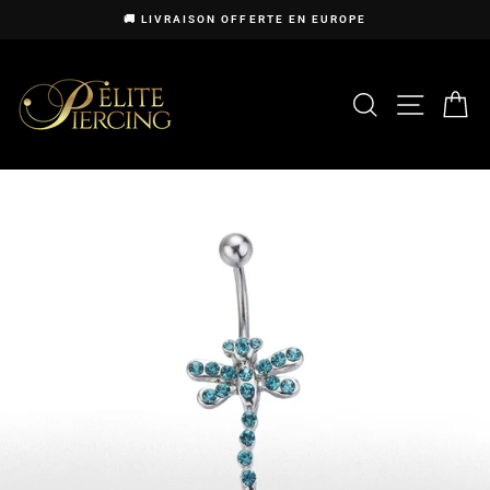
Passer
🚚 LIVRAISON OFFERTE EN EUROPE
au
Diaporama
contenu
Pause
RECHERCHE
NAVIG
P