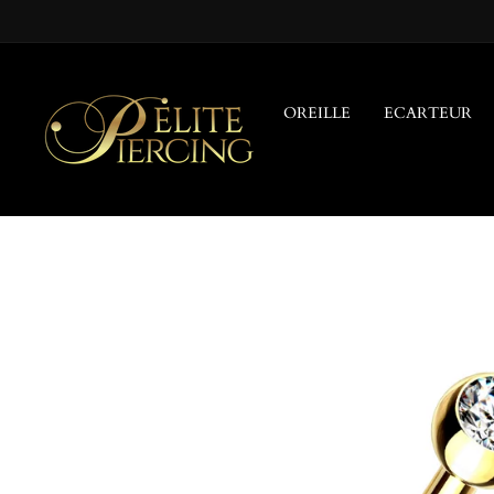
Passer
au
contenu
OREILLE
ECARTEUR