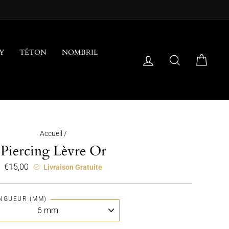
Y
TÉTON
NOMBRIL
SE CONNECTER
RECHERCH
PANI
Accueil
/
Piercing Lèvre Or
€15,00
Prix
Livraison Gratuite
régulier
NGUEUR (MM)