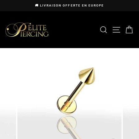
Passer
🚚 LIVRAISON OFFERTE EN EUROPE
au
Diaporama
contenu
Pause
RECHERCHE
NAVIG
P