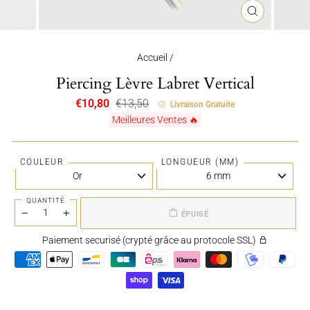
FERMER
(ESC)
Accueil
/
Piercing Lèvre Labret Vertical
Prix
Prix
€10,80
€13,50
Livraison Gratuite
régulier
réduit
Meilleures Ventes 🔥
COULEUR
LONGUEUR (MM)
QUANTITÉ
ÉPUISÉ
−
+
Paiement securisé (crypté grâce au protocole SSL)