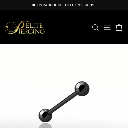
Passer
🚚 LIVRAISON OFFERTE EN EUROPE
au
Diaporama
contenu
Pause
RECHERCHE
NAVIG
P