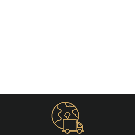
Épuisé
Piercing Langue Noir
À partir de €15,50