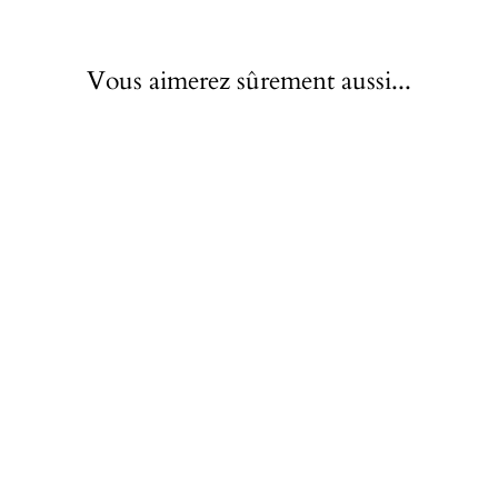
Vous aimerez sûrement aussi...
Épuisé
Piercing Hélix Anneau
Strass
À partir de €29,90