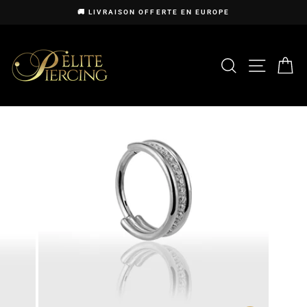
Passer
🚚 LIVRAISON OFFERTE EN EUROPE
au
Diaporama
contenu
Pause
RECHERCHE
NAVIG
P