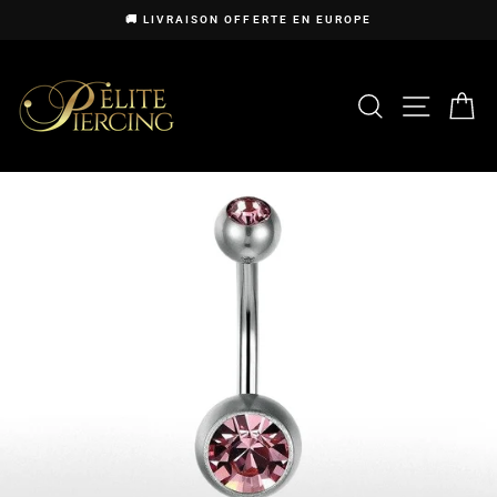
Passer
🚚 LIVRAISON OFFERTE EN EUROPE
au
Diaporama
contenu
Pause
RECHERCHE
NAVIG
P