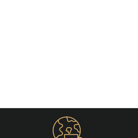
Épuisé
Piercing Génital Féminin
Capuchon
€16,50