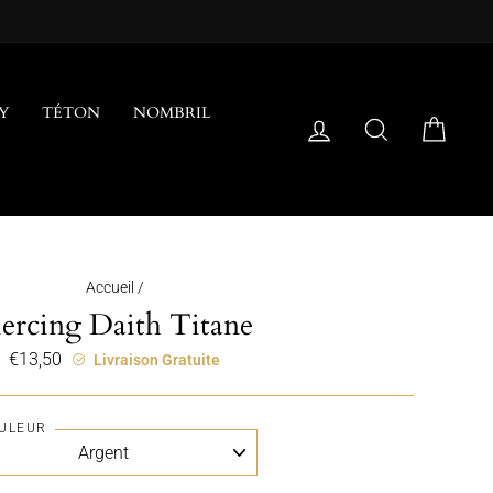
Y
TÉTON
NOMBRIL
SE CONNECTER
RECHERCH
PANI
Accueil
/
iercing Daith Titane
€13,50
Prix
Livraison Gratuite
régulier
ULEUR