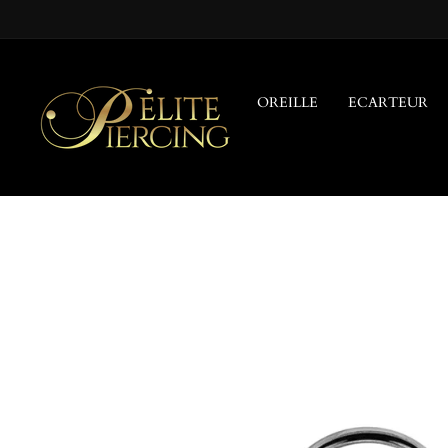
Passer
au
contenu
OREILLE
ECARTEUR