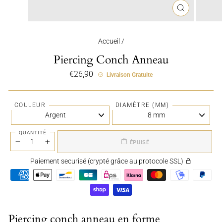
FERMER
(ESC)
Accueil
/
Piercing Conch Anneau
Prix
€26,90
Livraison Gratuite
régulier
COULEUR
DIAMÈTRE (MM)
QUANTITÉ
ÉPUISÉ
−
+
Paiement securisé (crypté grâce au protocole SSL)
Piercing conch anneau en forme