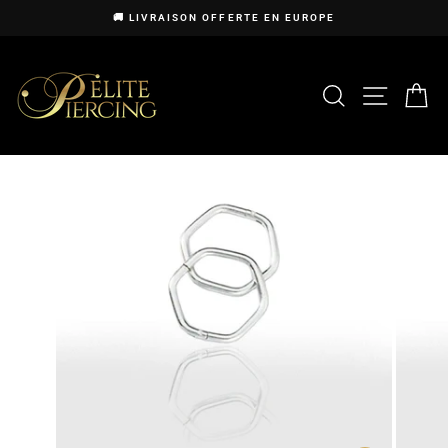
Passer
🚚 LIVRAISON OFFERTE EN EUROPE
au
Diaporama
contenu
Pause
RECHERCHE
NAVIG
P