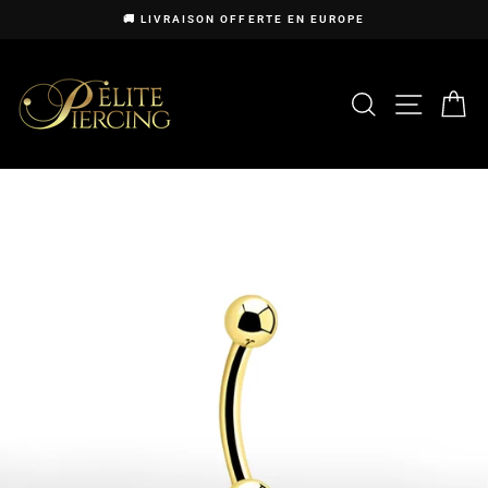
Passer
🚚 LIVRAISON OFFERTE EN EUROPE
au
Diaporama
contenu
Pause
RECHERCHE
NAVIG
P