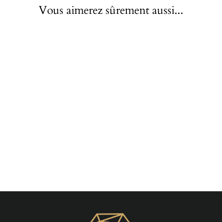
Vous aimerez sûrement aussi...
Piercing Cartilage Snug
Doré
À partir de €14,20