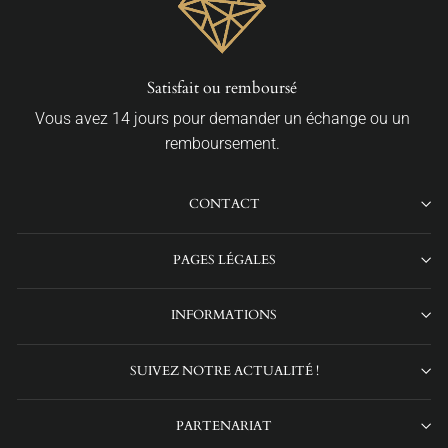
it ou remboursé
Paiements s
ur demander un échange ou un
Par Carte Bancaire, A
oursement.
CONTACT
PAGES LÉGALES
INFORMATIONS
SUIVEZ NOTRE ACTUALITÉ !
PARTENARIAT