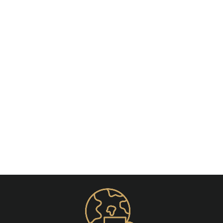
Épuisé
Piercing Capuchon Femme
Banane
€16,90