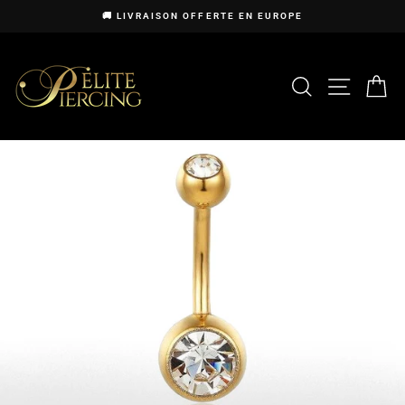
Passer
🚚 LIVRAISON OFFERTE EN EUROPE
au
Diaporama
contenu
Pause
RECHERCHE
NAVIG
P