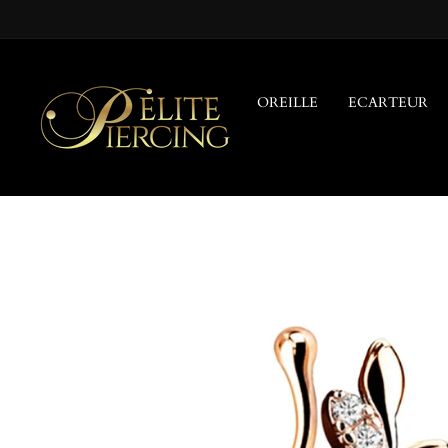
Passer
au
contenu
OREILLE
ECARTEUR