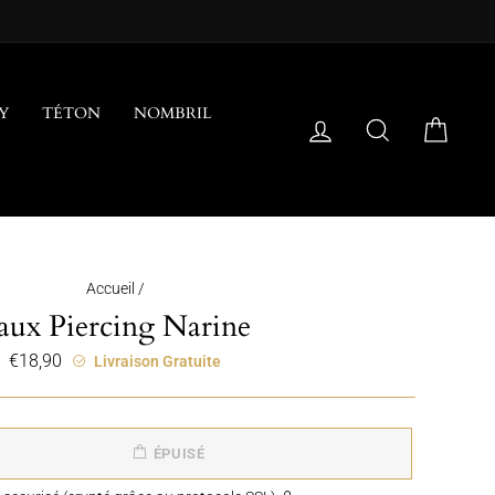
Y
TÉTON
NOMBRIL
SE CONNECTER
RECHERCH
PANI
Accueil
/
aux Piercing Narine
€18,90
Prix
Livraison Gratuite
régulier
ÉPUISÉ