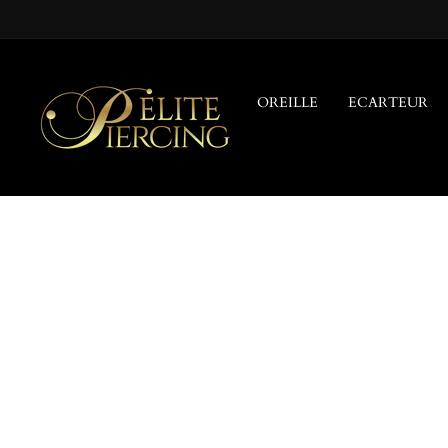
Passer
au
contenu
OREILLE
ECARTEUR