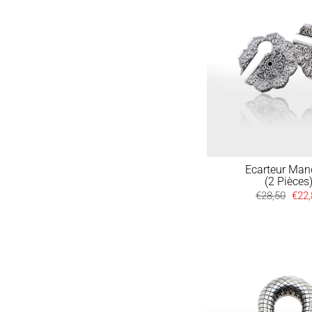
Ecarteur Man
(2 Pièces
Prix
€28,50
Prix
€22,
régulier
rédu