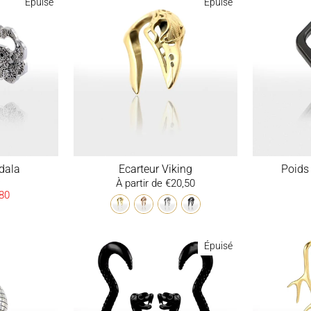
Épuisé
Épuisé
dala
Ecarteur Viking
Poids 
)
À partir de €20,50
80
it
Épuisé