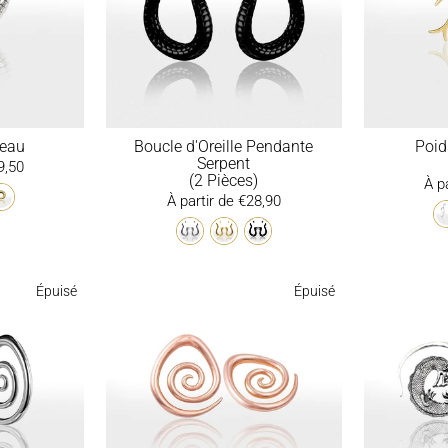
neau
Boucle d'Oreille Pendante
Poid
Serpent
9,50
(2 Pièces)
À p
À partir de €28,90
Épuisé
Épuisé